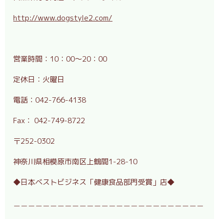
http://www.dogstyle2.com/
営業時間：
10
：
00
～
20
：
00
定休日：火曜日
電話：
042-766-4138
Fax：
042-749-8722
〒
252-0302
神奈川県相模原市南区上鶴間
1-28-10
◆日本ベストビジネス「健康食品部門受賞」店◆
＿＿＿＿＿＿＿＿＿＿＿＿＿＿＿＿＿＿＿＿＿＿＿＿＿＿
＿＿＿＿＿＿＿＿＿＿