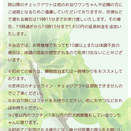
時以降のチェックアウトは他のお泊りワンちゃんや近隣の方に
ご迷惑となるためご遠慮していただいておりますが、渋滞など
で遅れる場合は19時15分までお受け渡しいたします。その場
合、19時過ぎから19時15分まで1,650円の延長料金を追加い
たします。
※当店では、お得意様であっても10歳以上または体調不良の
場合は、体調の急変が想定されるのでお受け出ないことがござ
います。
※初めての場合は、練習宿泊または一時預かりをおススメして
おります。
※定休日のチェックイン・チェックアウトは原則できませんの
でご了承ください。
※お泊り時にはフードをお持ちください、他におやつなどあれ
ばお持ちください。
※2年以内のワクチン:1年以内の狂犬病接種をしているワンち
ゃんに限ります。
※初めてご利用される場合には、身分証明書の提示をお願いし