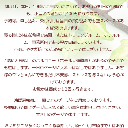
例えば、本日、10時にご来店いただいて、お迎えが明日の19時で
も、小型犬の場合は4,400円になります。
予約可。申し込み、受け付けは当日の飛び込みでも空スペースがあ
れば受け付けます。
寝る時以外は御希望で店頭、またはトリミングルーム・ホテルルー
ム・事務所内である程度自由にしています。
※逃走やケガ防止のため完全フリーではございません。
3階に20畳以上のバルコニー（ホテル犬運動場）があるのでそこで
も遊ばせます、一日中ゲージに入れっぱなしではありません、お客
様のワンちゃんにできるだけ不安感、ストレスを与えないよう心が
けております。
お散歩は最低でも2回は行きます。
冷暖房完備。一頭ごとのゲージをご用意しております。
多頭飼いで同じゲージに入れて欲しい場合はお申し付けください、
大き目のゲージで休ませます。
※ノミダニが多くなってくる季節（3月頃～10月末頃まで）はお泊